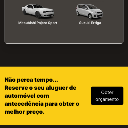
Mitsubishi Pajero Sport
Suzuki Ertiga
Não perca tempo...
Reserve o seu aluguer de
Obter
automóvel com
orçamento
antecedência para obter o
melhor preço.