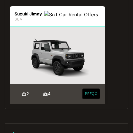
Suzuki Jimny
SUV
2
4
PREÇO