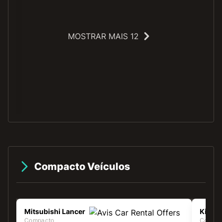
MOSTRAR MAIS 12
O
Compacto Veículos
Mitsubishi Lancer
Kia Ce
Compacto
Compa