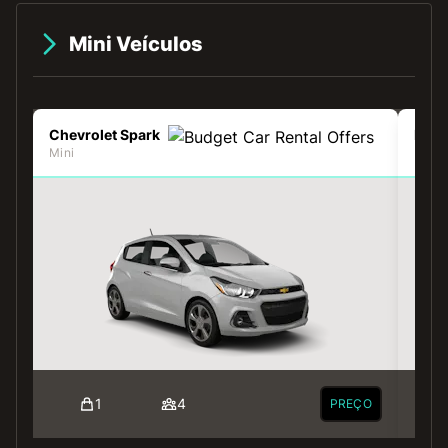
Mini Veículos
Chevrolet Spark
Kia 
Mini
Mini
1
4
PREÇO