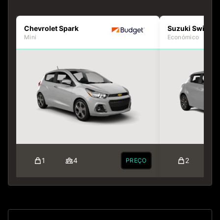
Chevrolet Spark
Suzuki Swift
Mini
Económico
1
4
2
PREÇO