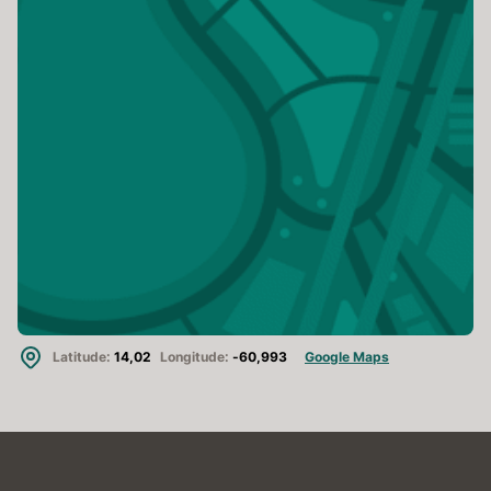
Latitude:
14,02
Longitude:
-60,993
Google Maps