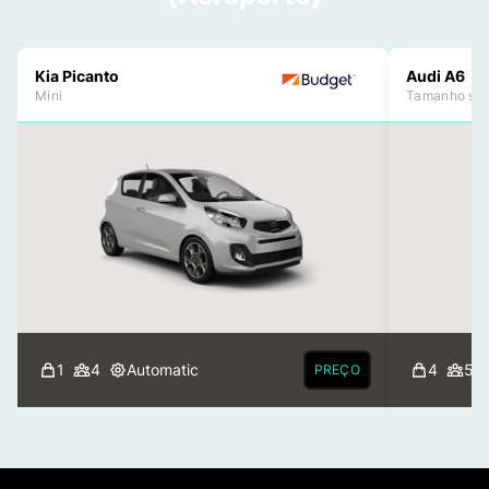
Kia Picanto
Audi A6
Mini
Tamanho sta
1
4
Automatic
4
5
PREÇO