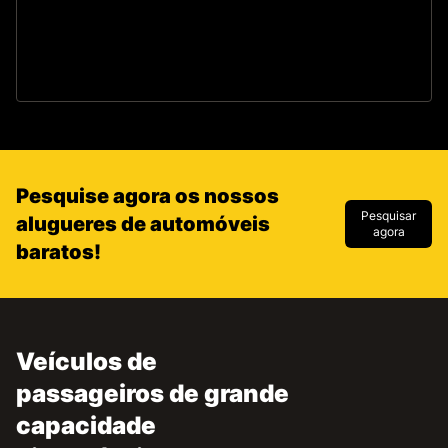
O
Pesquise agora os nossos
Pesquisar
alugueres de automóveis
agora
baratos!
Veículos de
passageiros de grande
capacidade