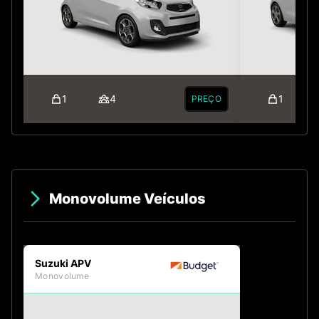
1
4
1
PREÇO
Monovolume Veículos
Suzuki APV
Monovolume