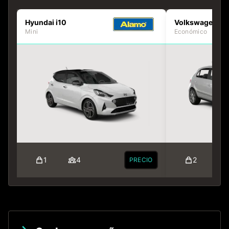
Hyundai i10
Volkswagen Go
Mini
Económico
1
4
2
PRECIO