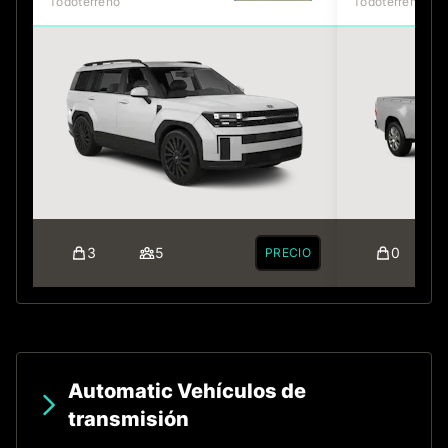
Todoterreno
Todoterreno
3
5
0
PRECIO
Automatic Vehículos de
transmisión