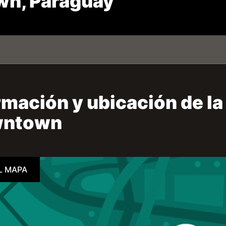
n, Paraguay
mación y ubicación de la 
wntown
L MAPA