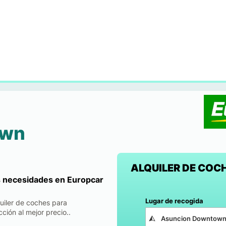
own
ALQUILER DE COCH
s necesidades en Europcar
Lugar de recogida
uiler de coches para
ción al mejor precio..