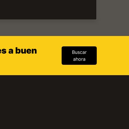
es a buen
Buscar
ahora