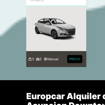
Compacto
3
5
Manual
PRECIO
Europcar Alquiler