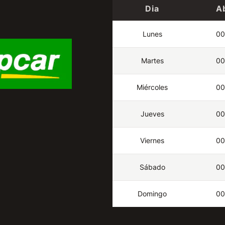
Dia
A
Lunes
00
Martes
00
Miércoles
00
Jueves
00
Viernes
00
Sábado
00
Domingo
00