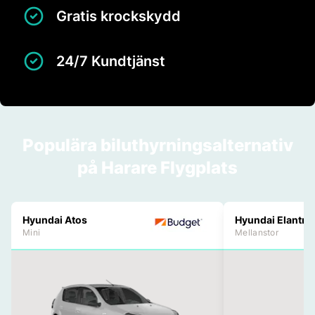
Gratis krockskydd
24/7 Kundtjänst
Populära biluthyrningsalternativ
på Harare Flygplats
Hyundai Atos
Hyundai Elantra
Mini
Mellanstor