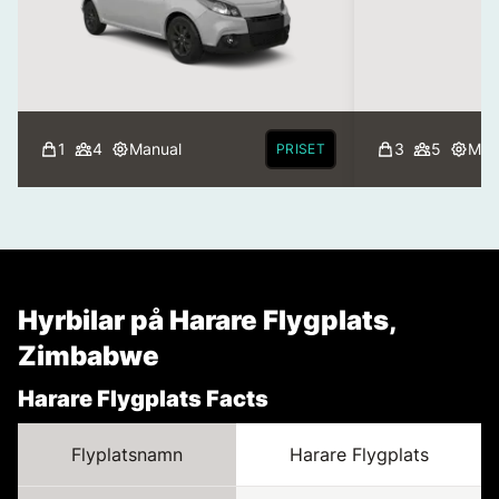
1
4
Manual
3
5
Man
PRISET
Hyrbilar på Harare Flygplats,
Zimbabwe
Harare Flygplats Facts
Flyplatsnamn
Harare Flygplats