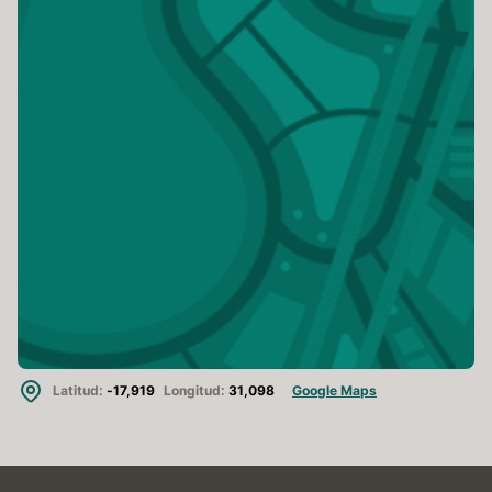
Latitud:
-17,919
Longitud:
31,098
Google Maps