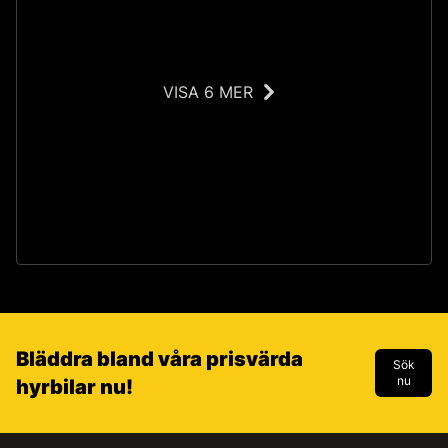
VISA 6 MER
T
Bläddra bland våra prisvärda
Sök
nu
hyrbilar nu!