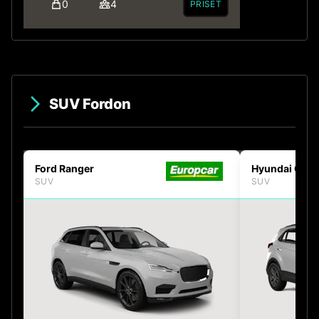
0
4
PRISET
SUV Fordon
Ford Ranger
Hyundai Cret
SUV
SUV