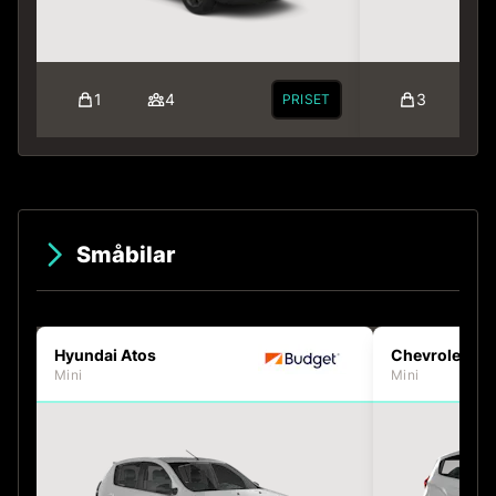
1
4
3
PRISET
Småbilar
Hyundai Atos
Chevrolet Sp
Mini
Mini