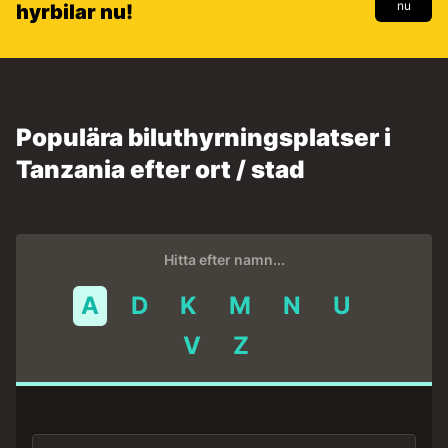
nu
hyrbilar nu!
Populära biluthyrningsplatser i
Tanzania efter ort / stad
Hitta efter namn...
A
D
K
M
N
U
V
Z