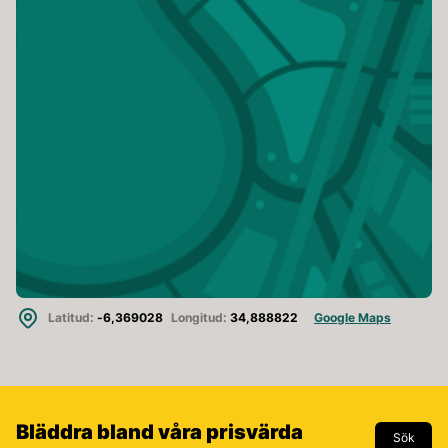
Latitud:
-6,369028
Longitud:
34,888822
Google Maps
Bläddra bland våra prisvärda
Sök