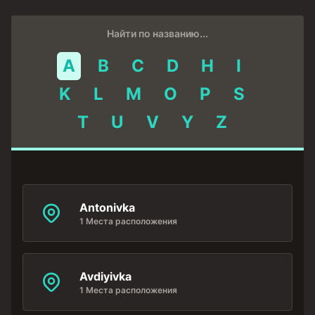
Найти по названию...
A
B
C
D
H
I
K
L
M
O
P
S
T
U
V
Y
Z
Antonivka
1 Места расположения
Avdiyivka
1 Места расположения