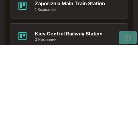
Zaporizhia Main Train Station
1 Компания
Kiev Central Railway Station
3 Компании
Не тратьте свое
время... Закажите
Получить
вашу аренду
коммерческое
предложение
автомобиля раньше
для лучших цен.