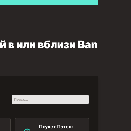
 в или вблизи Ban
Пхукет Патонг