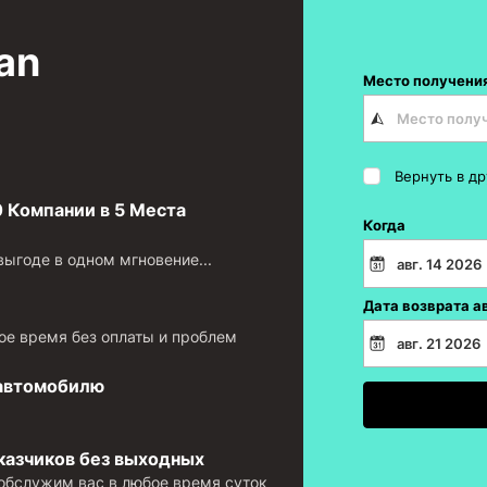
an
Место получени
Вернуть в д
 Компании в 5 Места
Когда
ыгоде в одном мгновение...
Дата возврата а
ое время без оплаты и проблем
 автомобилю
казчиков без выходных
 обслужим вас в любое время суток