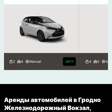
2
4
Manual
4
5
Aut
ЦЕНУ
Аренды автомобилей в Гродно
Железнодорожный Вокзал,