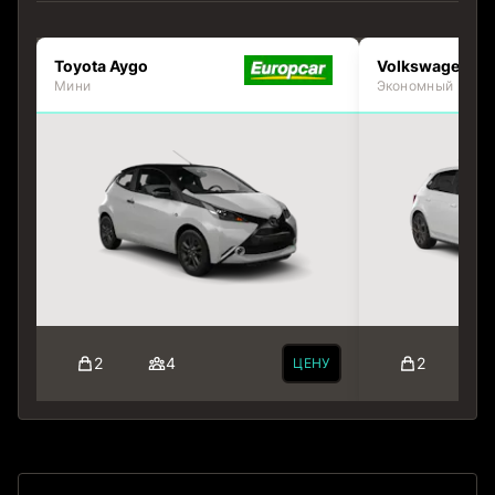
Toyota Aygo
Volkswagen Po
Мини
Экономный
2
4
2
ЦЕНУ