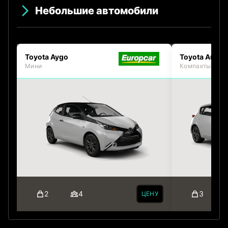
Небольшие автомобили
Toyota Aygo
Toyota Auris
Мини
Компактый
2
4
3
ЦЕНУ