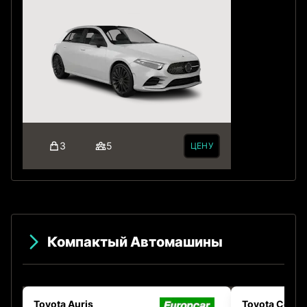
3
5
ЦЕНУ
Компактый Автомашины
Toyota Auris
Toyota Coroll