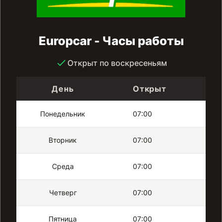
Europcar - Часы работы
Открыт по воскресеньям
День
Открыт
З
Понедельник
07:00
21
Вторник
07:00
21
Среда
07:00
21
Четверг
07:00
21
Пятница
07:00
21