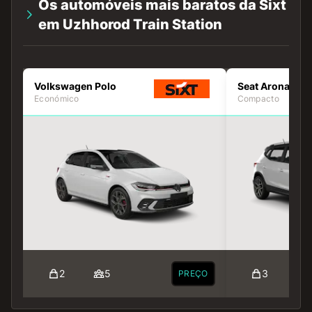
Os automóveis mais baratos da Sixt
em Uzhhorod Train Station
Volkswagen Polo
Seat Arona
Económico
Compacto
2
5
3
PREÇO