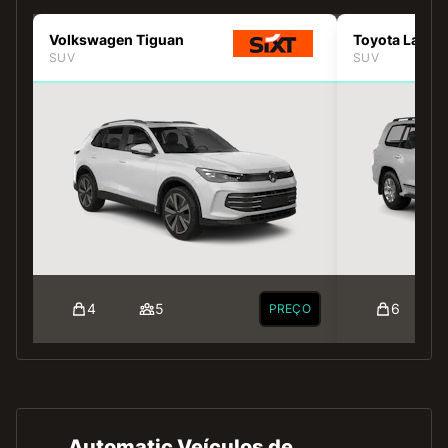
Volkswagen Tiguan
Toyota Land 
SUV
SUV
4
5
6
PREÇO
Automatic Veículos de