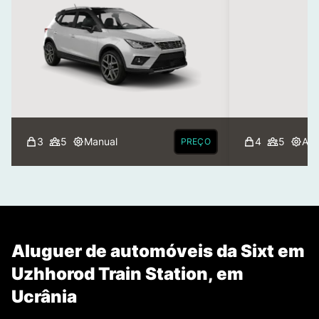
3
5
Manual
4
5
Aut
PREÇO
Aluguer de automóveis da Sixt em
Uzhhorod Train Station, em
Ucrânia