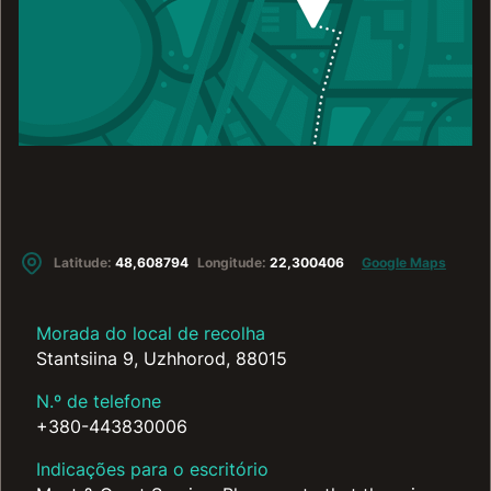
Latitude:
48,608794
Longitude:
22,300406
Google Maps
Morada do local de recolha
Stantsiina 9, Uzhhorod, 88015
N.º de telefone
+380-443830006
Indicações para o escritório