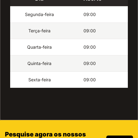
Segunda-feira
09:00
18
Terça-feira
09:00
18
Quarta-feira
09:00
17
Quinta-feira
09:00
18
Sexta-feira
09:00
18
Pesquise agora os nossos