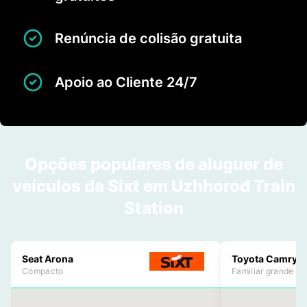
Renúncia de colisão gratuita
Apoio ao Cliente 24/7
Opções populares de aluguer de
veículos da Sixt em Uzhhorod Train
Station
Seat Arona
Toyota Camry
Compacto
Familiar grande