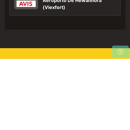
Aeroporto De Hewannora
(Viexfort)
Pesquise agora os nossos
Pesquisar
alugueres de automóveis
agora
baratos!
Início
As minhas reservas