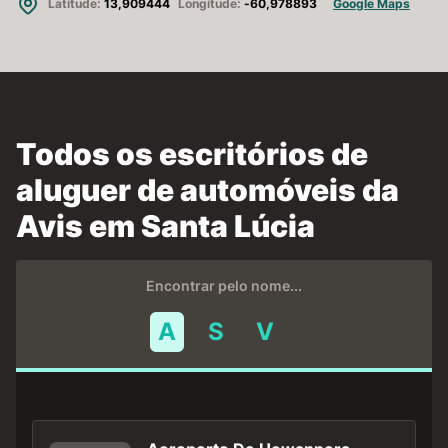
Latitude:
13,909444
Longitude:
-60,978893
Google Maps
Todos os escritórios de
aluguer de automóveis da
Avis em Santa Lúcia
Encontrar pelo nome...
A
S
V