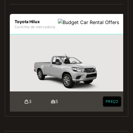
Toyota Hilux
Carrinha de mercadoria
3
5
PREÇO