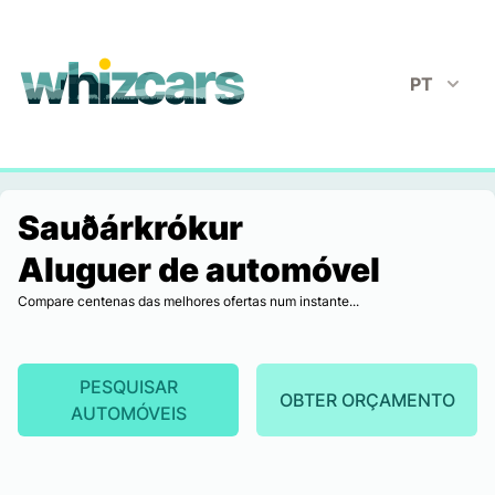
whizcars.com
PT
Sauðárkrókur
Aluguer de automóvel
Compare centenas das melhores ofertas num instante...
PESQUISAR
OBTER ORÇAMENTO
AUTOMÓVEIS