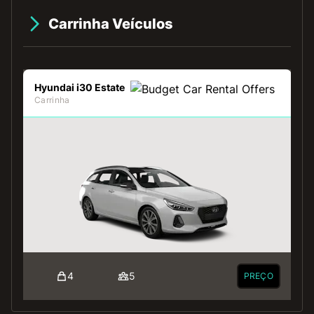
Carrinha Veículos
Hyundai i30 Estate
Carrinha
4
5
O
PREÇO