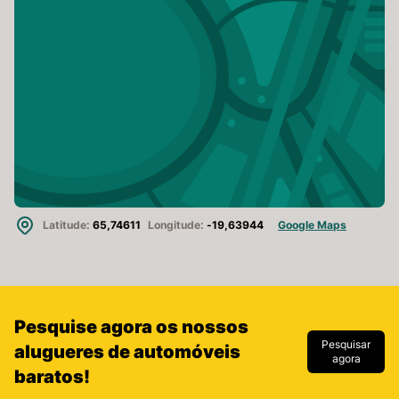
Latitude:
65,74611
Longitude:
-19,63944
Google Maps
Pesquise agora os nossos
Pesquisar
alugueres de automóveis
agora
baratos!