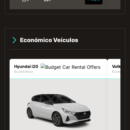
Económico Veículos
Hyundai i20
Volkswa
Económico
Económic