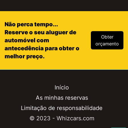
Não perca tempo...
Reserve o seu aluguer de
Obter
automóvel com
orçamento
antecedência para obter o
melhor preço.
Início
As minhas reservas
Limitação de responsabilidade
© 2023 - Whizcars.com