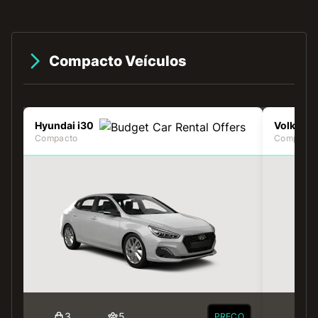
Compacto Veículos
Hyundai i30
Volkswag
Compacto
Compacto
3
5
3
PREÇO