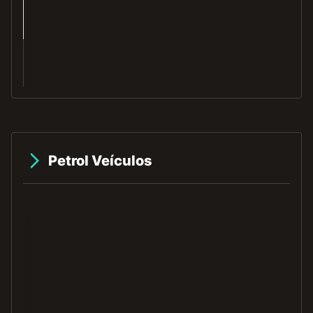
O
Petrol Veículos
f