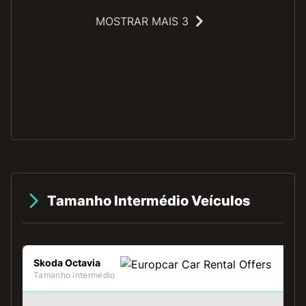
MOSTRAR MAIS 3
O
Tamanho Intermédio Veículos
Skoda Octavia
Tamanho intermédio