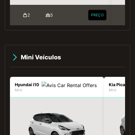
2
5
2
PREÇO
Mini Veículos
Hyundai i10
Kia Picanto
Mini
Mini