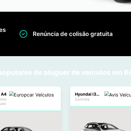
es
Renúncia de colisão gratuita
opulares de aluguer de veículos em 
 A4
Hyundai i30 Estate
nho
Carrinha
dard