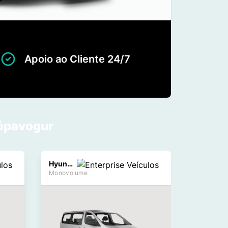
Apoio ao Cliente 24/7
Kópavogur
Hyundai H1
Monovolume