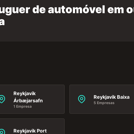
luguer de automóvel em o
a
Reykjavik
Reykjavik Baixa
Árbæjarsafn
5 Empresas
1 Empresa
Reykjavik Port