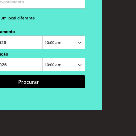
num local diferente
tamento
ução
Procurar