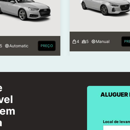
4
5
Manual
PR
5
Automatic
PREÇO
e
ALUGUER 
vel
 em
a
Local de leva