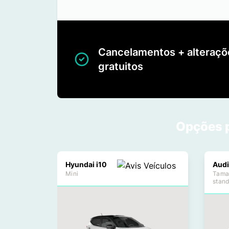
Cancelamentos + alteraçõ
gratuitos
Opções p
Hyundai i10
Audi
Mini
Tama
stan