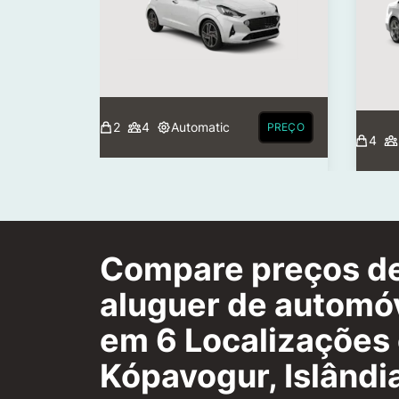
2
4
Automatic
PREÇO
4
Compare preços d
aluguer de automó
em 6 Localizações
Kópavogur, Islândi