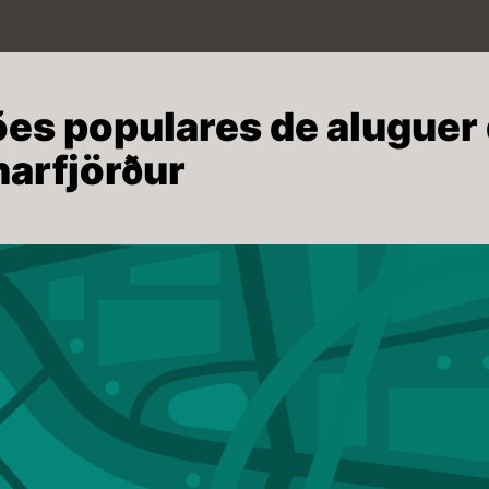
ões populares de aluguer
narfjörður