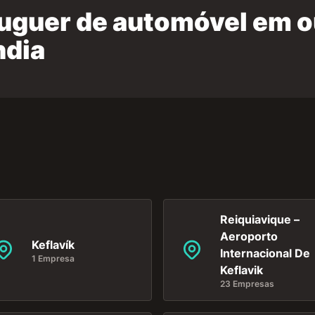
luguer de automóvel em o
ndia
Reiquiavique –
Aeroporto
Keflavík
Internacional De
1 Empresa
Keflavik
23 Empresas