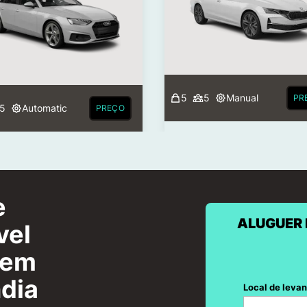
5
5
Manual
PR
5
Automatic
PREÇO
e
ALUGUER 
vel
 em
ndia
Local de leva