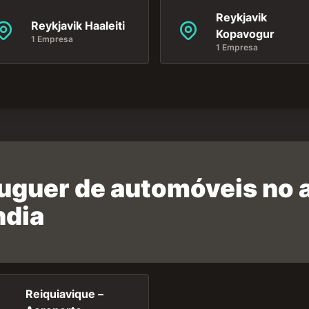
Reykjavik
Reykjavik Haaleiti
Kopavogur
1 Empresa
1 Empresa
luguer de automóveis no
ndia
Reiquiavique –