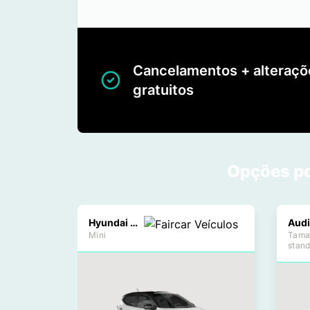
Cancelamentos + alteraçõ
gratuitos
Opções po
Hyundai i10
Audi
Mini
Tama
stan