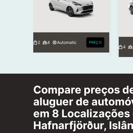
2
4
Automatic
PREÇO
4
Compare preços d
aluguer de automó
em 8 Localizações
Hafnarfjörður, Islâ