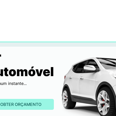
r
utomóvel
m instante...
OBTER ORÇAMENTO