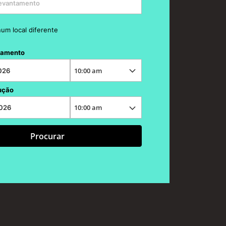
num local diferente
tamento
ução
Procurar