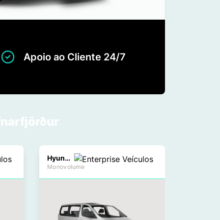
Apoio ao Cliente 24/7
narfjörður
Hyundai H1
Monovolume