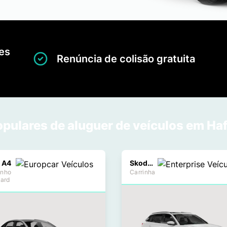
es
Renúncia de colisão gratuita
pulares de aluguer de veículos em Haf
 A4
Skoda Octavia Estate
nho
Carrinha
dard