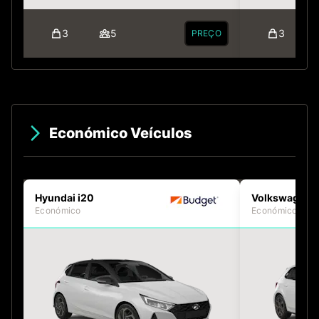
3
5
3
PREÇO
Económico Veículos
Hyundai i20
Volkswagen P
Económico
Económico