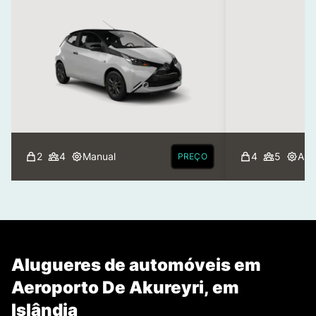
2
4
Manual
4
5
Aut
PREÇO
Alugueres de automóveis em
Aeroporto De Akureyri, em
Islândia