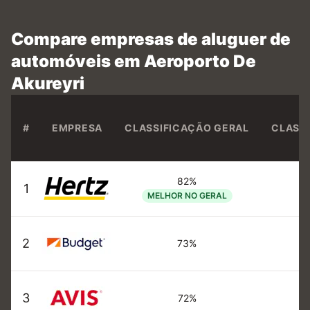
Compare empresas de aluguer de
automóveis em Aeroporto De
Akureyri
#
EMPRESA
CLASSIFICAÇÃO GERAL
CLASS
82%
1
MELHOR NO GERAL
2
73%
3
72%