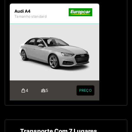
Audi A4
Tamanho standard
4
5
PREÇO
Transporte Com 7 Lugares