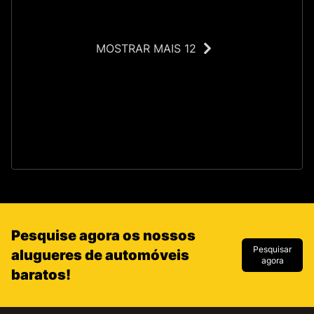
MOSTRAR MAIS 12
O
Pesquise agora os nossos
Pesquisar
alugueres de automóveis
agora
baratos!