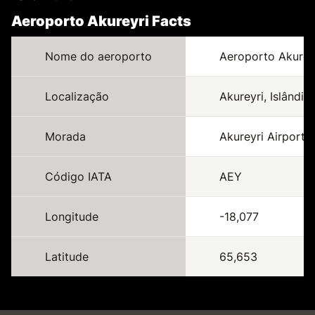
Aeroporto Akureyri Facts
Nome do aeroporto
Aeroporto Akurey
Localização
Akureyri, Islândia 
Morada
Akureyri Airport, 
Código IATA
AEY
Longitude
-18,077
Latitude
65,653