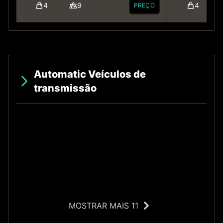
4
9
4
PREÇO
Automatic Veículos de
transmissão
o
MOSTRAR MAIS 11