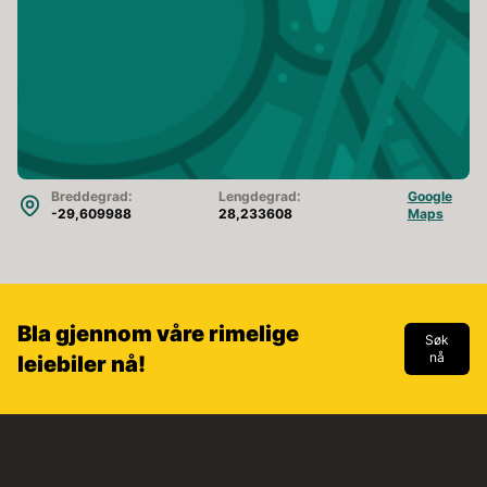
Breddegrad:
Lengdegrad:
Google
-29,609988
28,233608
Maps
Bla gjennom våre rimelige
Søk
nå
leiebiler nå!