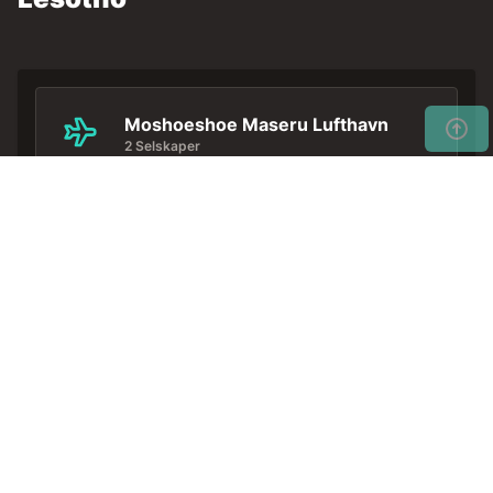
Moshoeshoe Maseru Lufthavn
2 Selskaper
Ikke vent unødig ... Bestill
Motta
leiebilen din tidlig for de beste
tilbud
prisene.