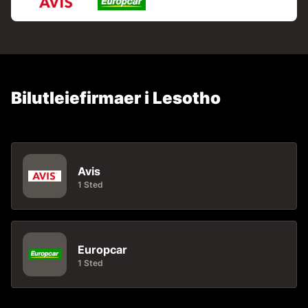
Bilutleiefirmaer i Lesotho
Avis
1 Sted
Europcar
1 Sted