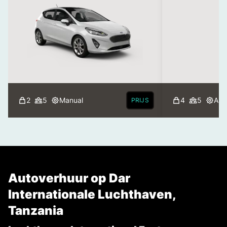
2
5
Manual
4
5
Aut
PRIJS
Autoverhuur op Dar
Internationale Luchthaven,
Tanzania