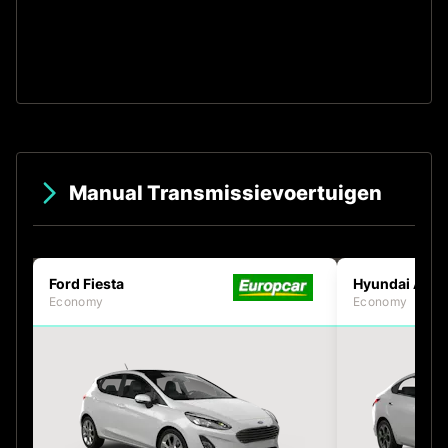
S
Manual Transmissievoertuigen
Ford Fiesta
Hyundai Acce
Economy
Economy