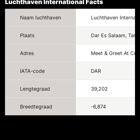
Luchthaven International Facts
Naam luchthaven
Luchthaven Internati
Plaats
Dar Es Salaam, Tanz
Adres
Meet & Greet At Cus
IATA-code
DAR
Lengtegraad
39,202
Breedtegraad
-6,874