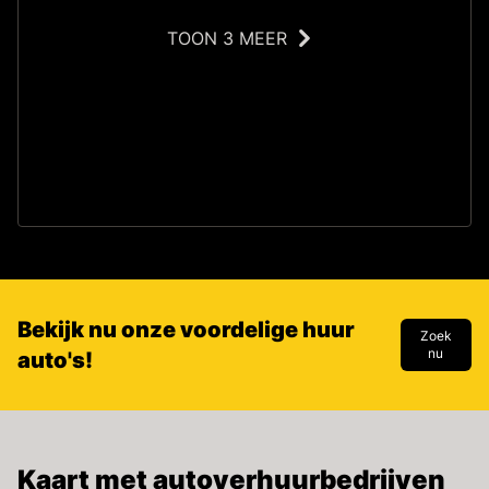
TOON 3 MEER
S
Bekijk nu onze voordelige huur
Zoek
nu
auto's!
Kaart met autoverhuurbedrijven