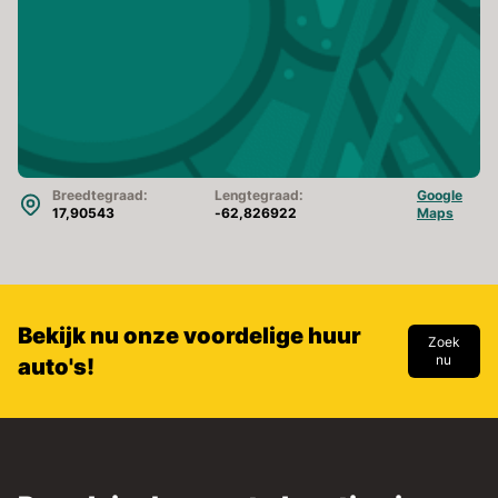
Breedtegraad:
Lengtegraad:
Google
17,90543
-62,826922
Maps
Bekijk nu onze voordelige huur
Zoek
nu
auto's!