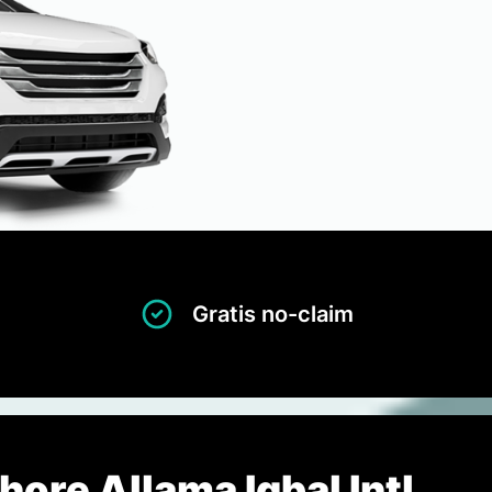
Gratis no-claim
ore Allama Iqbal Intl