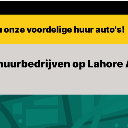
u onze voordelige huur auto's!
uurbedrijven op Lahore A