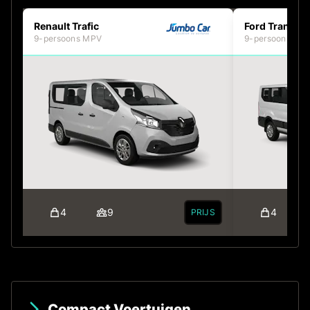
Renault Trafic
Ford Transit
9-persoons MPV
9-persoons MP
4
9
4
PRIJS
Compact Voertuigen