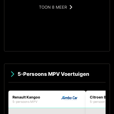
TOON 8 MEER
S
5-Persoons MPV Voertuigen
Renault Kangoo
Citroen Berli
5-persoons MPV
5-persoons MP