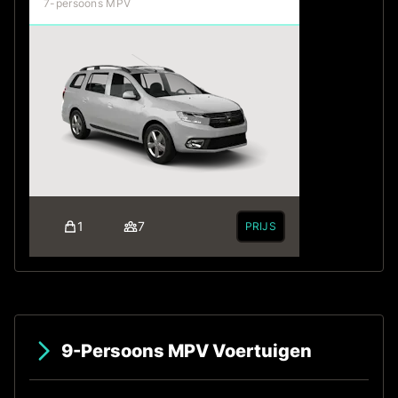
7-persoons MPV
1
7
PRIJS
9-Persoons MPV Voertuigen