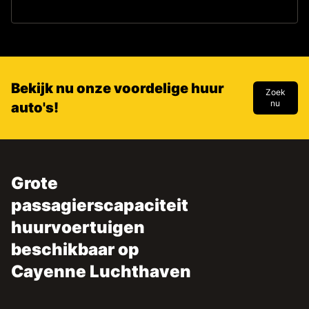
Bekijk nu onze voordelige huur
Zoek
nu
auto's!
Grote
passagierscapaciteit
huurvoertuigen
beschikbaar op
Cayenne Luchthaven