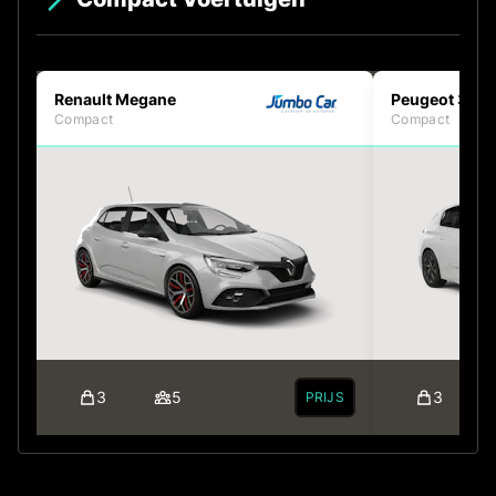
Renault Megane
Peugeot 308
Compact
Compact
3
5
3
PRIJS