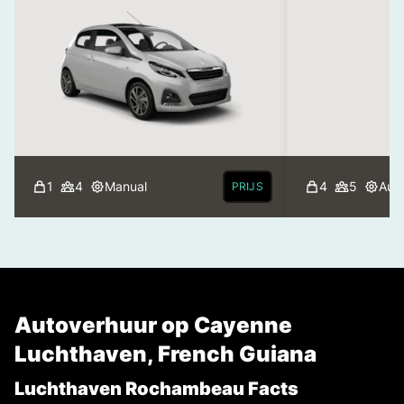
1
4
Manual
4
5
Aut
PRIJS
Autoverhuur op Cayenne
Luchthaven, French Guiana
Luchthaven Rochambeau Facts