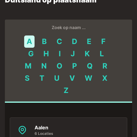
Zoek op naam ...
A
B
C
D
E
F
G
H
I
J
K
L
M
N
O
P
Q
R
S
T
U
V
W
X
Z
Aalen
6 Locaties