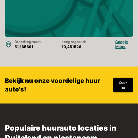
Breedtegraad:
Lengtegraad:
Google
51,165691
10,451526
Maps
Bekijk nu onze voordelige huur
Zoek
nu
auto's!
Populaire huurauto locaties in
Duitsland op plaatsnaam