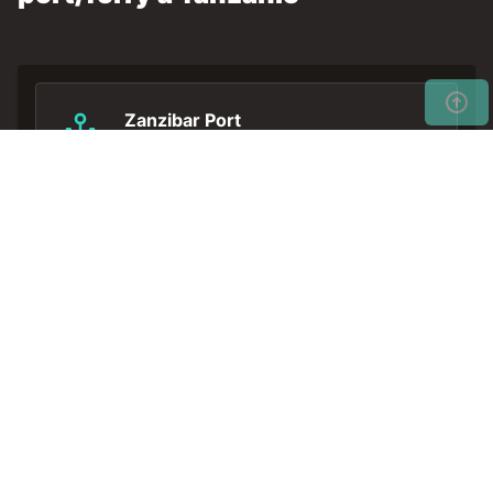
Zanzibar Port
1 Société
Ne perdez pas de temps…
Réservez tôt votre location
Obtenir
de voiture pour avoir les
un tarif
meilleurs prix.