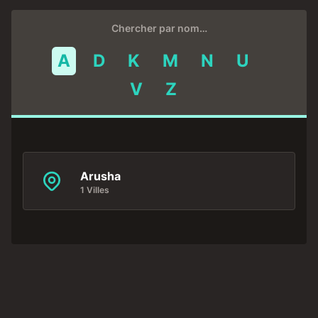
Chercher par nom…
A
D
K
M
N
U
V
Z
Arusha
1 Villes