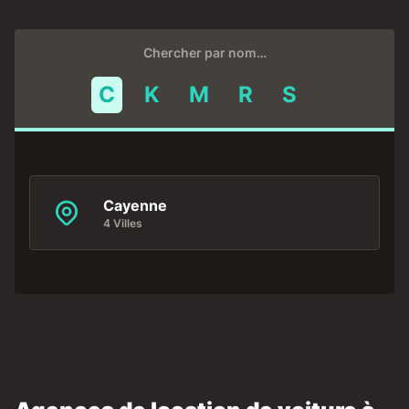
Chercher par nom…
C
K
M
R
S
Cayenne
4 Villes