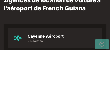
Agences de location de voiture à
l'aéroport de French Guiana
Cayenne Aéroport
6 Sociétés
Ne perdez pas de temps…
Réservez tôt votre location
Obtenir
de voiture pour avoir les
un tarif
meilleurs prix.