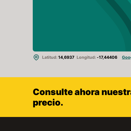
Latitud:
14,6937
Longitud:
-17,44406
Goo
Consulte ahora nuestra
precio.