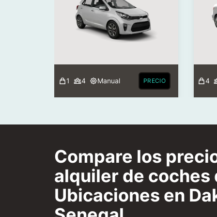
1
4
Manual
4
PRECIO
Compare los preci
alquiler de coches
Ubicaciones en Dak
Senegal