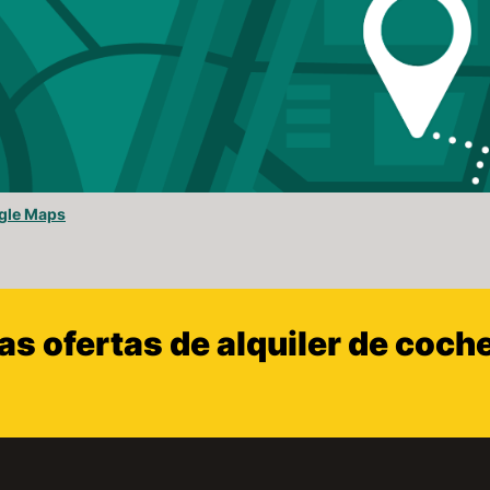
gle Maps
s ofertas de alquiler de coch