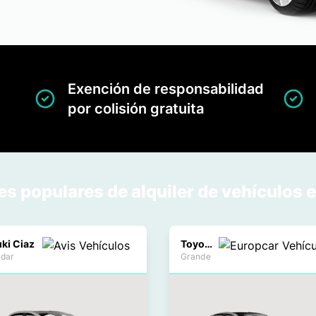
Exención de responsabilidad
por colisión gratuita
s populares de alquiler de vehículos 
ki Ciaz
Toyota Camry
ndar
Grande