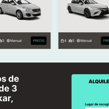
5
Manual
4
5
Manual
PRECIO
PRE
os de
ALQUILE
 de 3
ar,
Lugar de recog