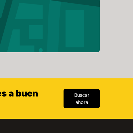
es a buen
Buscar
ahora