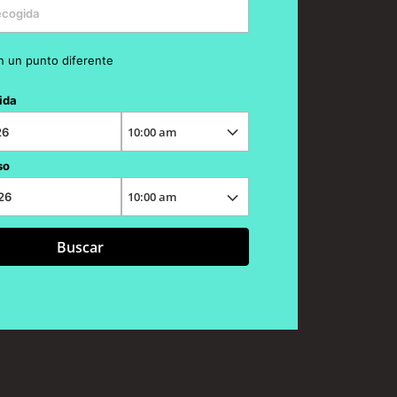
n un punto diferente
ida
so
Buscar