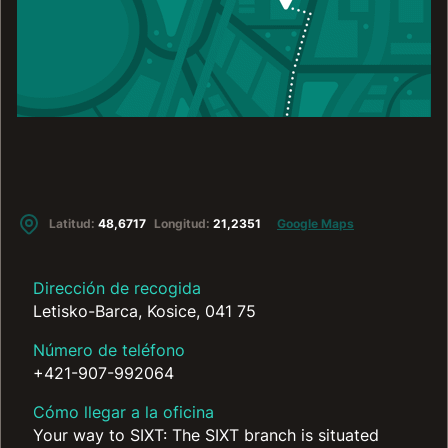
Latitud:
48,6717
Longitud:
21,2351
Google Maps
Dirección de recogida
Letisko-Barca, Kosice, 041 75
Número de teléfono
+421-907-992064
Cómo llegar a la oficina
Your way to SIXT: The SIXT branch is situated