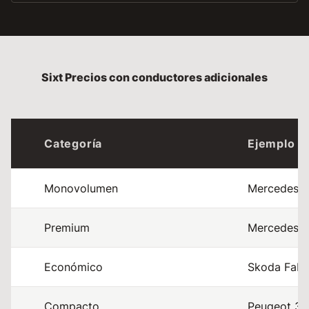
Sixt Precios con conductores adicionales
Categoría
Ejemplo d
Monovolumen
Mercedes V 
Premium
Mercedes E 
Económico
Skoda Fabia
Compacto
Peugeot 308