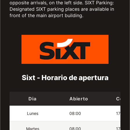
opposite arrivals, on the left side. SIXT Parking:
Designated SIXT parking places are available in
front of the main airport building.
Sixt - Horario de apertura
Dia
Abierto
Cerr
Lunes
08:00
17:00
Martes
08:00
17:00