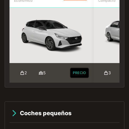
Económico
Compacto
2
5
3
PRECIO
Coches pequeños