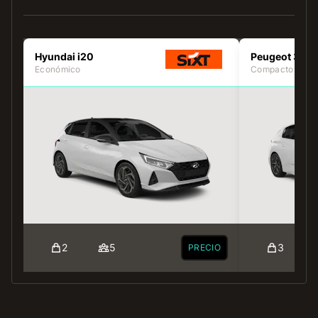
Hyundai i20
Peugeot 308
Económico
Compacto
2
5
3
PRECIO