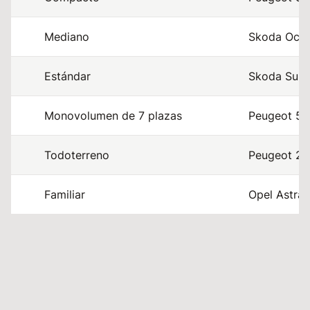
Mediano
Skoda Octav
Estándar
Skoda Super
Monovolumen de 7 plazas
Peugeot 500
Todoterreno
Peugeot 20
Familiar
Opel Astra 