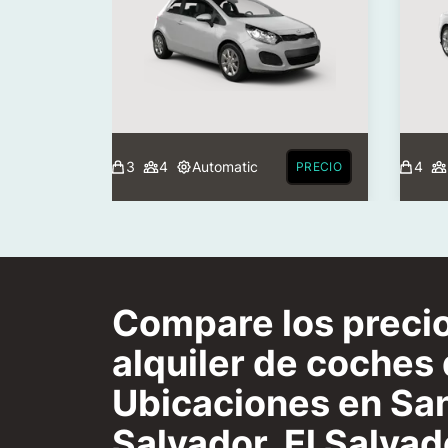
3
4
Automatic
4
PRECIO
Compare los preci
alquiler de coches 
Ubicaciones en Sa
Salvador, El Salvad