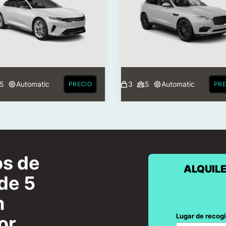
5
Automatic
3
5
Automatic
PRECIO
PRE
os de
ALQUILE
de 5
n
Lugar de recog
or