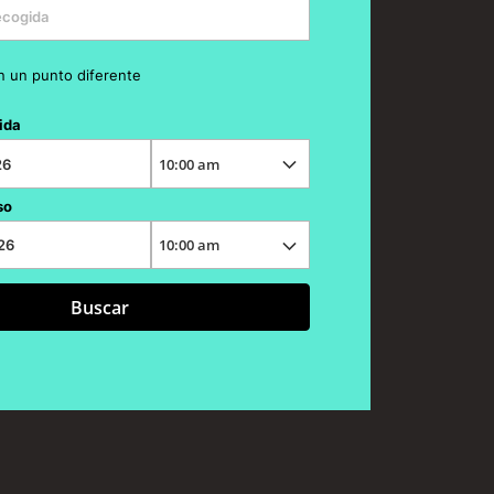
n un punto diferente
ida
so
Buscar