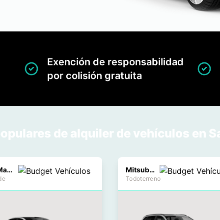
Exención de responsabilidad
por colisión gratuita
opulares de alquiler de vehículos en S
Kia Magentis
Mitsubishi Nativa
de
Todoterreno