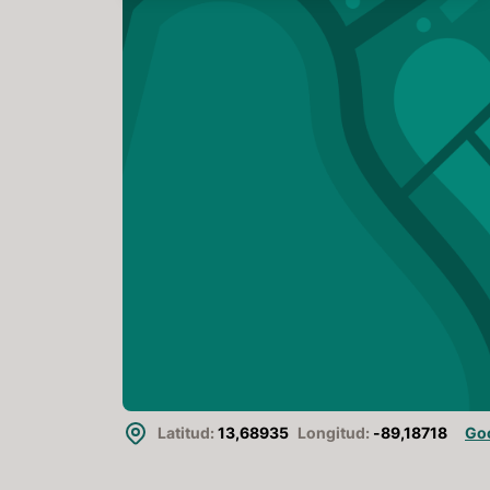
Latitud:
13,68935
Longitud:
-89,18718
Go