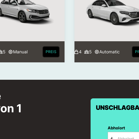
5
Manual
4
5
Automatic
PREIS
P
e
on 1
UNSCHLAGBA
Abholort