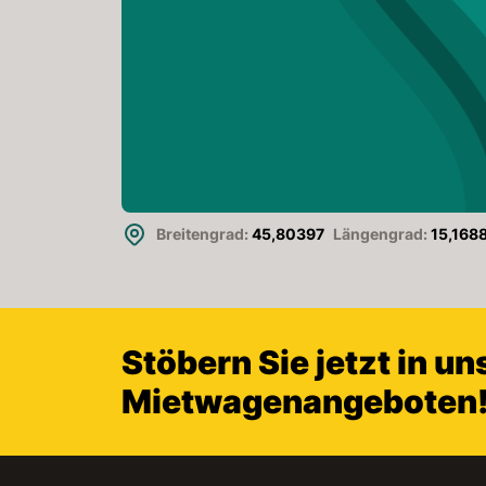
Breitengrad:
45,80397
Längengrad:
15,168
Stöbern Sie jetzt in u
Mietwagenangeboten