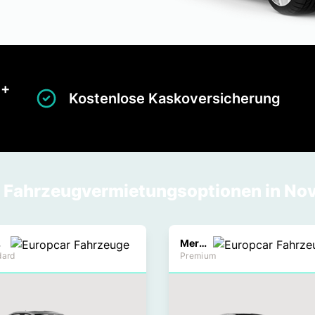
 +
Kostenlose Kaskoversicherung
e Fahrzeugvermietungsoptionen in No
at
Mercedes E Class
dard
Premium