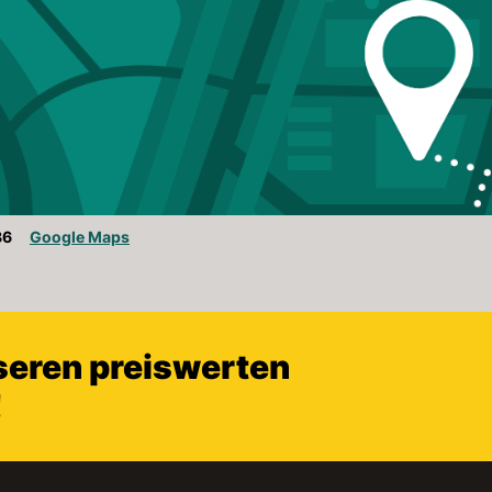
86
Google Maps
nseren preiswerten
!