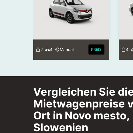
2
4
Manual
4
PREIS
Vergleichen Sie di
Mietwagenpreise v
Ort in Novo mesto,
Slowenien