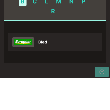
B
C
L
M
N
P
R
Bled
Stöbern Sie jetzt in unseren
Jetzt
preiswerten
suchen
Mietwagenangeboten!