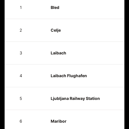
1
Bled
2
Celje
3
Laibach
4
Laibach Flughafen
5
Ljubljana Railway Station
6
Maribor