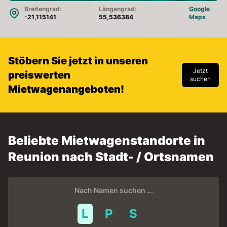
Breitengrad:
Längengrad:
Google
-21,115141
55,536384
Maps
Stöbern Sie jetzt in unseren
Jetzt
preiswerten
suchen
Mietwagenangeboten!
Beliebte Mietwagenstandorte in
Reunion nach Stadt- / Ortsnamen
Nach Namen suchen ...
L
P
S