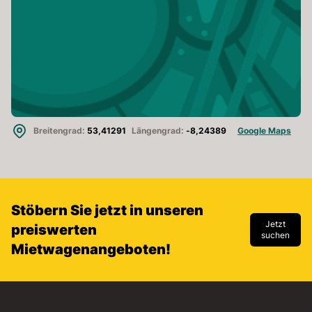
Breitengrad:
53,41291
Längengrad:
-8,24389
Google Maps
Stöbern Sie jetzt in unseren
Jetzt
preiswerten
suchen
Mietwagenangeboten!