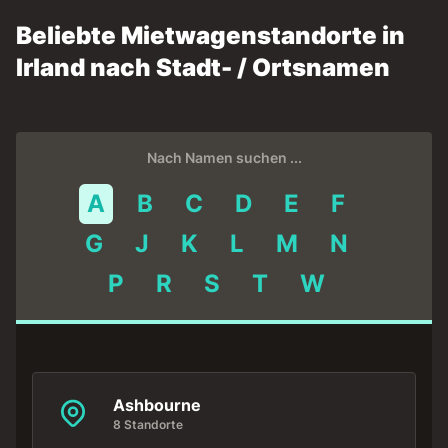
Beliebte Mietwagenstandorte in
Irland nach Stadt- / Ortsnamen
Nach Namen suchen ...
A
B
C
D
E
F
G
J
K
L
M
N
P
R
S
T
W
Ashbourne
8 Standorte