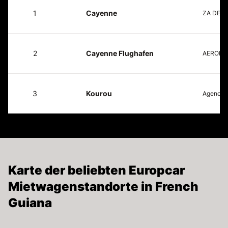
1
Cayenne
ZA DE T
2
Cayenne Flughafen
AEROPOR
3
Kourou
Agence R
Karte der beliebten Europcar
Mietwagenstandorte in French
Guiana