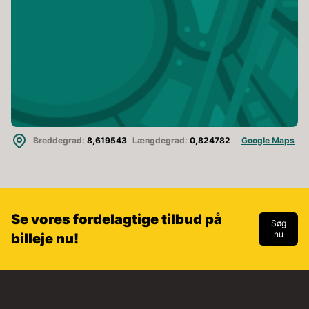
Breddegrad:
8,619543
Længdegrad:
0,824782
Google Maps
Se vores fordelagtige tilbud på
Søg
nu
billeje nu!