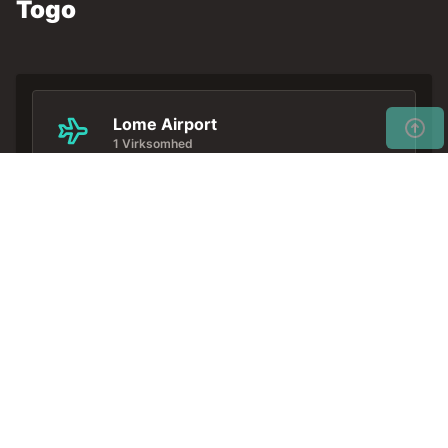
Togo
Lome Airport
1 Virksomhed
Spild ikke tiden... Reservér din
Få
lejebil tidligt for at få de
tilbud
bedste priser.