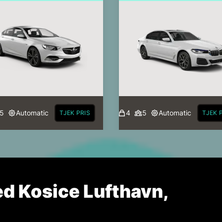
5
Automatic
4
5
Automatic
TJEK PRIS
TJEK 
ved Kosice Lufthavn,