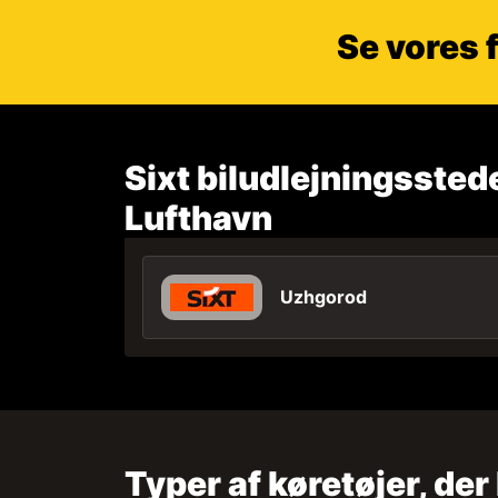
Se vores f
Sixt biludlejningssted
Lufthavn
Uzhgorod
Typer af køretøjer, der 