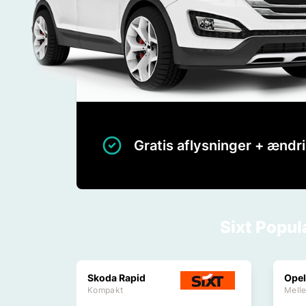
Gratis aflysninger + ændr
Sixt Popul
Skoda Rapid
Opel
Kompakt
Melle