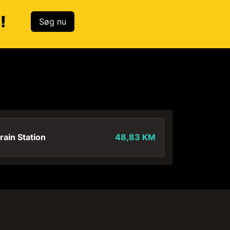
!
Søg nu
ain Station
48,83 KM