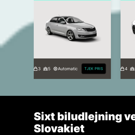
3
5
Automatic
4
TJEK PRIS
Sixt biludlejning 
Slovakiet