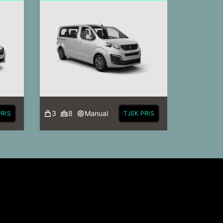
3
8
Manual
PRIS
TJEK PRIS