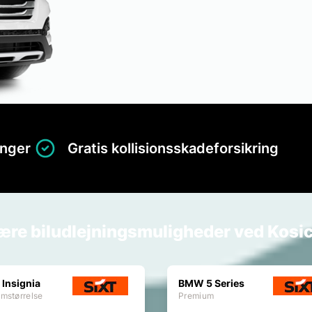
inger
Gratis kollisionsskadeforsikring
ære biludlejningsmuligheder ved Kosi
 Insignia
BMW 5 Series
mstørrelse
Premium