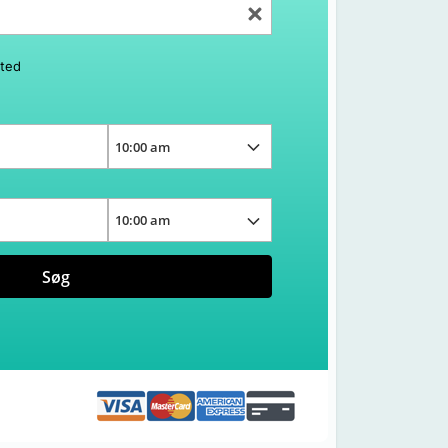
sted
Søg