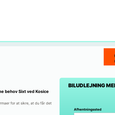
BILUDLEJNING M
dine behov Sixt ved Kosice
maer for at sikre, at du får det
Afhentningssted