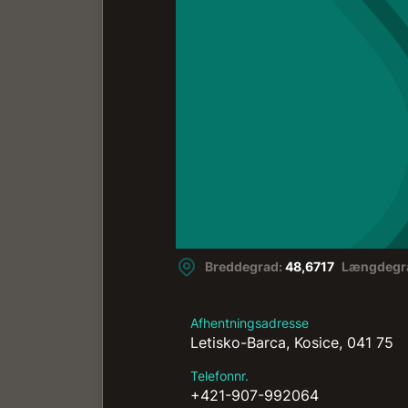
Breddegrad:
48,6717
Længdegr
Afhentningsadresse
Letisko-Barca, Kosice, 041 75
Telefonnr.
+421-907-992064