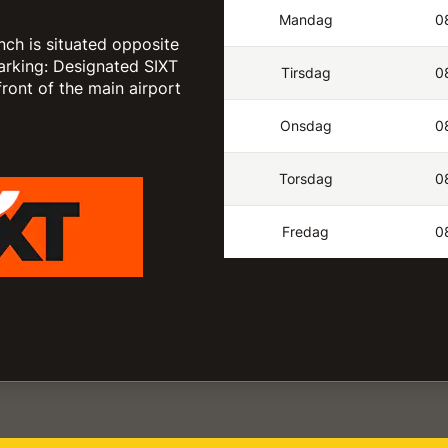
Mandag
0
nch is situated opposite
 Parking: Designated SIXT
Tirsdag
0
front of the main airport
Onsdag
0
Torsdag
0
Fredag
0