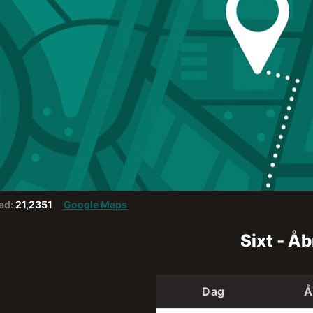
ad:
21,2351
Google Maps
Sixt - Å
Dag
Å