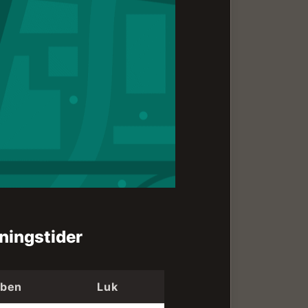
bningstider
ben
Luk