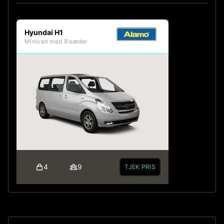
Hyundai H1
Minivan med 9 sæder
4
9
TJEK PRIS