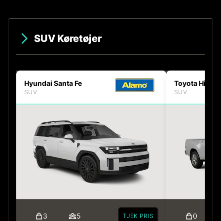
SUV Køretøjer
Hyundai Santa Fe
Toyota Hilux
SUV
SUV
3
5
0
TJEK PRIS