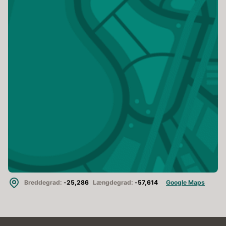
Breddegrad:
-25,286
Længdegrad:
-57,614
Google Maps