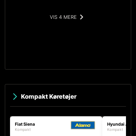
VIS 4 MERE
IS
Kompakt Køretøjer
Fiat Siena
Hyundai Acce
Kompakt
Kompakt