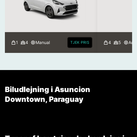
1
4
Manual
4
5
Aut
TJEK PRIS
Biludlejning i Asuncion
Downtown, Paraguay